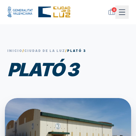
0
INICIO
/
CIUDAD DE LA LUZ
/
PLATÓ 3
PLATÓ 3