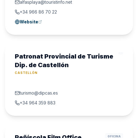
alfasplaya@touristinfo.net
+34 966 86 70 22
Website
Patronat Provincial de Turisme
Dip. de Castellón
CASTELLÓN
turismo@dipcas.es
+34 964 359 883
Peñíscola Film Office
OFICINA