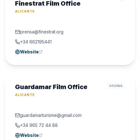
Finestrat Film Office
ALICANTE
prensa@finestrat.org
+34 662195441
Website
Guardamar Film Office
OFICINA
ALICANTE
guardamarturisme@gmail.com
+34 965 72 44 88
Website