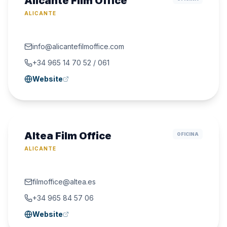
Alicante Film Office
ALICANTE
info@alicantefilmoffice.com
+34 965 14 70 52 / 061
Website
Altea Film Office
OFICINA
ALICANTE
filmoffice@altea.es
+34 965 84 57 06
Website