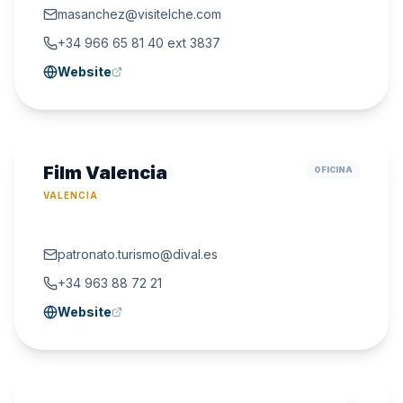
masanchez@visitelche.com
+34 966 65 81 40 ext 3837
Website
Film Valencia
OFICINA
VALENCIA
patronato.turismo@dival.es
+34 963 88 72 21
Website