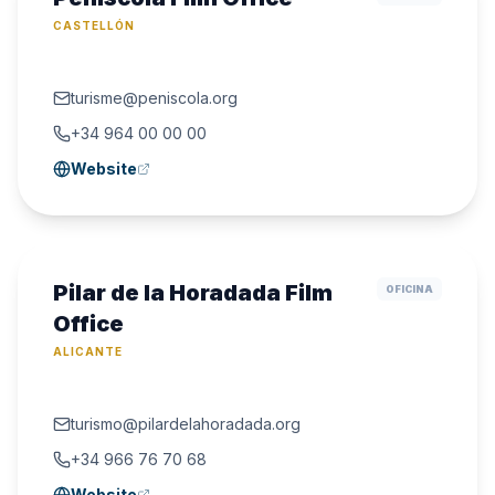
CASTELLÓN
turisme@peniscola.org
+34 964 00 00 00
Website
Pilar de la Horadada Film
OFICINA
Office
ALICANTE
turismo@pilardelahoradada.org
+34 966 76 70 68
Website