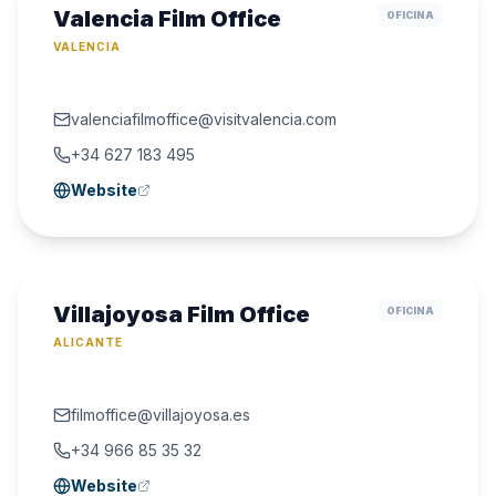
Valencia Film Office
OFICINA
VALENCIA
valenciafilmoffice@visitvalencia.com
+34 627 183 495
Website
Villajoyosa Film Office
OFICINA
ALICANTE
filmoffice@villajoyosa.es
+34 966 85 35 32
Website