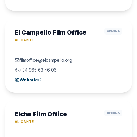
El Campello Film Office
OFICINA
ALICANTE
filmoffice@elcampello.org
+34 965 63 46 06
Website
Elche Film Office
OFICINA
ALICANTE