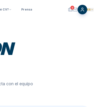
0
é CV?
Prensa
ES
ON
cta con el equipo