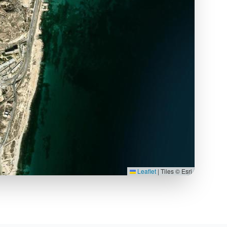
Leaflet
|
Tiles © Esri