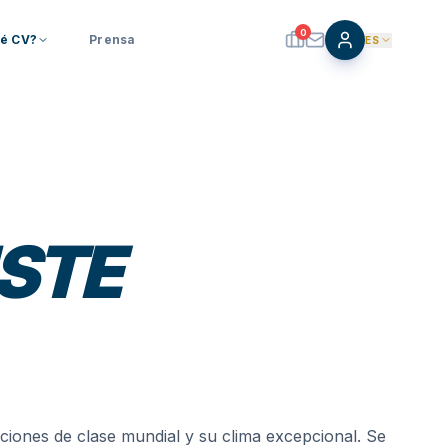
0
é CV?
Prensa
ES
STE
aciones de clase mundial y su clima excepcional. Se